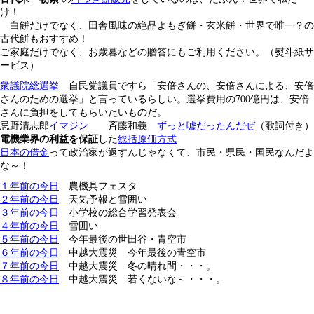
け！
白餅だけでなく、田舎風味の絶品よもぎ餅・玄米餅・世界で唯一？の
古代餅もおすすめ！
ご家庭だけでなく、お歳暮などの贈答にもご利用ください。（熨斗紙サ
ービス）
衆議院総選挙
自民党議員ですら「安倍さんの、安倍さんによる、安倍
さんのための選挙」と言っているらしい。選挙費用の700億円は、安倍
さんに負担をしてもらいたいものだ。
忌野清志郎
イマジン
斉藤和義
ずっと嘘だったんだぜ
（歌詞付き）
電機業界の利益を保証
した
総括原価方式
日本の借金
って政治家が返すんじゃなくて、市民・県民・国民なんだよ
な～！
１年前の今日
農機具フェスタ
２年前の今日
天気予報と雪囲い
３年前の今日
小学校の総合学習発表会
４年前の今日
雪囲い
５年前の今日
今年最後の世田谷・青空市
６年前の今日
中越大震災 今年最後の青空市
７年前の今日
中越大震災 冬の晴れ間・・・。
８年前の今日
中越大震災 若くないな～・・・。