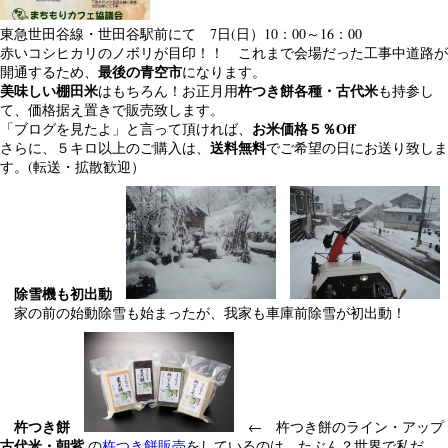
東急世田谷線・世田谷駅前にて 7日(日）10：00～16：00
赤いコシヒカリのノボリが目印！！ これまで会場だった工事中道路が
最後の青空市
開通するため、
になります。
美味しい棚田米
杵つき餅各種・古代米
はもちろん！お正月用
も持参し
て、価格据え置きで販売致します。
お米価格５％Off
「ブログを見たよ」と言って頂ければ、
送料無料
さらに、５キロ以上のご購入は、
でご希望の日にお送り致しま
す。(転送・拡散歓迎）
除雪機も初出動
家の前の始動除雪も始まったが、我家も車庫前除雪が初出動！
杵つき餅
← 杵つき餅のライン・アップ
古代米・朝紫
の
杵つき餅販売
をしているのは、たぶん？世界で私だ