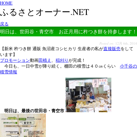
HOME
ふるさとオーナー.NET
戻る
明日は、世田谷・青空市 お正月用に杵つき餅を持参します！
Posted on:
12月 6th, 2014
【新米 杵つき餅 通販 魚沼産コシヒカリ 生産者の私が
直接販売
をして
います】
プロモーション
動画
田植え
、
稲刈り
が完成！
今日も、一日中雪が降り続く。棚田の積雪は４０㎝くらい
小千谷の
積雪情報
明日は、最後の世田谷・青空市