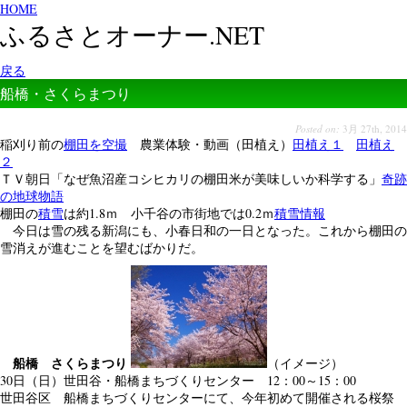
HOME
ふるさとオーナー.NET
戻る
船橋・さくらまつり
Posted on:
3月 27th, 2014
稲刈り前の
棚田を空撮
農業体験・動画（田植え）
田植え１
田植え
２
ＴＶ朝日「なぜ魚沼産コシヒカリの棚田米が美味しいか科学する」
奇跡
の地球物語
棚田の
積雪
は約1.8ｍ 小千谷の市街地では0.2ｍ
積雪情報
今日は雪の残る新潟にも、小春日和の一日となった。これから棚田の
雪消えが進むことを望むばかりだ。
船橋 さくらまつり
（イメージ）
30日（日）世田谷・船橋まちづくりセンター 12：00～15：00
世田谷区 船橋まちづくりセンターにて、今年初めて開催される桜祭