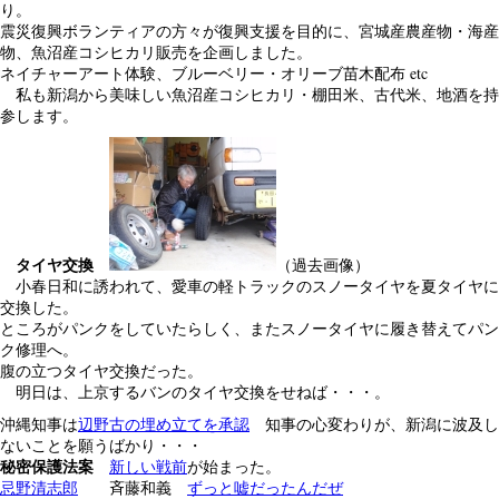
り。
震災復興ボランティアの方々が復興支援を目的に、宮城産農産物・海産
物、魚沼産コシヒカリ販売を企画しました。
ネイチャーアート体験、ブルーベリー・オリーブ苗木配布 etc
私も新潟から美味しい魚沼産コシヒカリ・棚田米、古代米、地酒を持
参します。
タイヤ交換
（過去画像）
小春日和に誘われて、愛車の軽トラックのスノータイヤを夏タイヤに
交換した。
ところがパンクをしていたらしく、またスノータイヤに履き替えてパン
ク修理へ。
腹の立つタイヤ交換だった。
明日は、上京するバンのタイヤ交換をせねば・・・。
沖縄知事は
辺野古の埋め立てを承認
知事の心変わりが、新潟に波及し
ないことを願うばかり・・・
秘密保護法案
新しい戦前
が始まった。
忌野清志郎
斉藤和義
ずっと嘘だったんだぜ