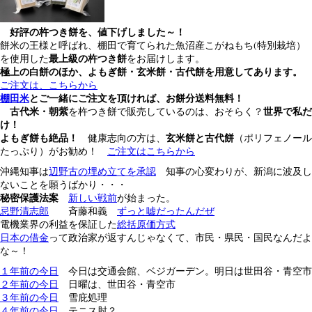
好評の杵つき餅を、値下げしました～！
餅米の王様と呼ばれ、棚田で育てられた魚沼産こがねもち(特別栽培）
最上級の杵つき餅
を使用した
をお届けします。
極上の白餅のほか、よもぎ餅・玄米餅・古代餅を用意してあります。
ご注文は、こちらから
棚田米
とご一緒にご注文を頂ければ、お餅分送料無料！
古代米・朝紫
世界で私だ
を杵つき餅で販売しているのは、おそらく？
け！
よもぎ餅も絶品！
玄米餅と古代餅
健康志向の方は、
（ポリフェノール
たっぷり）がお勧め！
ご注文はこちらから
沖縄知事は
辺野古の埋め立てを承認
知事の心変わりが、新潟に波及し
ないことを願うばかり・・・
秘密保護法案
新しい戦前
が始まった。
忌野清志郎
斉藤和義
ずっと嘘だったんだぜ
電機業界の利益を保証した
総括原価方式
日本の借金
って政治家が返すんじゃなくて、市民・県民・国民なんだよ
な～！
１年前の今日
今日は交通会館、ベジガーデン。明日は世田谷・青空市
２年前の今日
日曜は、世田谷・青空市
３年前の今日
雪庇処理
４年前の今日
テニス肘？