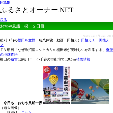
HOME
ふるさとオーナー.NET
戻る
おぢや風船一揆 ２日目
Posted on:
3月 2nd, 2014
稲刈り前の
棚田を空撮
農業体験・動画（田植え）
田植え１
田植え
２
ＴＶ朝日「なぜ魚沼産コシヒカリの棚田米が美味しいか科学する」
奇跡
の地球物語
棚田の
積雪
は約2.1ｍ 小千谷の市街地では0.5ｍ
積雪情報
今日も、おぢや風船一揆
（過去画像）
詳細は、
こちら