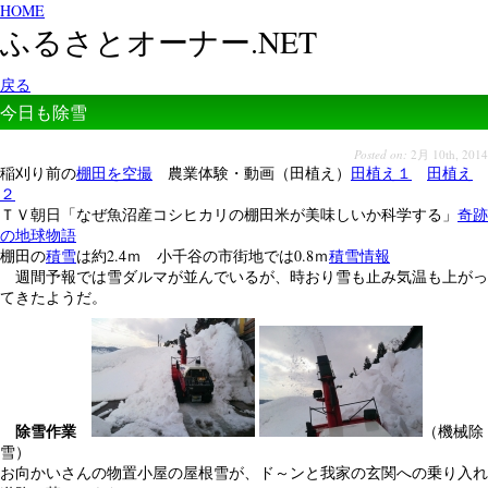
HOME
ふるさとオーナー.NET
戻る
今日も除雪
Posted on:
2月 10th, 2014
稲刈り前の
棚田を空撮
農業体験・動画（田植え）
田植え１
田植え
２
ＴＶ朝日「なぜ魚沼産コシヒカリの棚田米が美味しいか科学する」
奇跡
の地球物語
棚田の
積雪
は約2.4ｍ 小千谷の市街地では0.8ｍ
積雪情報
週間予報では雪ダルマが並んでいるが、時おり雪も止み気温も上がっ
てきたようだ。
除雪作業
（機械除
雪）
お向かいさんの物置小屋の屋根雪が、ド～ンと我家の玄関への乗り入れ