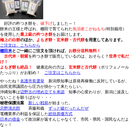
好評の杵つき餅を、
値下げ
しました～！
餅米の王様と呼ばれ、棚田で育てられた
魚沼産こがねもち
(特別栽培）
最上級の杵つき餅
を使用した
をお届けします。
極上の白餅
のほか、
よもぎ餅・玄米餅・古代餅
を用意してあります。
ご注文は、こちらから
棚田米
とご一緒にご注文を頂ければ、
お餅分送料無料！
古代米・朝紫
世界で私だ
を杵つき餅で販売しているのは、おそらく？
け！
よもぎ餅も絶品！
玄米餅と古代餅
健康志向の方は、
（ポリフェノール
たっぷり）がお勧め！
ご注文はこちらから
やったね！
名護市長選挙
新潟県知事は原発再稼働に反対しているが、
自民党県議団から圧力が掛かって来たらしい。
沖縄知事は
辺野古の埋め立てを承認
知事の心変わりが、新潟に波及し
ないことを願うばかり・・・
秘密保護法案
新しい戦前
が始まった。
忌野清志郎
斉藤和義
ずっと嘘だったんだぜ
電機業界の利益を保証した
総括原価方式
日本の借金
って政治家が返すんじゃなくて、市民・県民・国民なんだよ
な～！