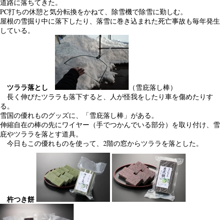
道路に落ちてきた。
PC打ちの休憩と気分転換をかねて、除雪機で除雪に勤しむ。
屋根の雪掘り中に落下したり、落雪に巻き込まれた死亡事故も毎年発生
している。
ツララ落とし
（雪庇落し棒）
長く伸びたツララも落下すると、人が怪我をしたり車を傷めたりす
る。
雪国の優れものグッズに、「雪庇落し棒」がある。
伸縮自在の棒の先にワイヤー（手でつかんでいる部分）を取り付け、雪
庇やツララを落とす道具。
今日もこの優れものを使って、2階の窓からツララを落とした。
杵つき餅