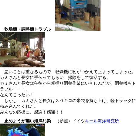
乾燥機・調整機トラブル
悪いことは重なるもので、乾燥機に籾がつかえて止まってしまった。
カミさんと長女に手伝ってもらい、掃除をして復活する。
カミさんと長女は午後から籾摺り調整作業にいそしんだが、調整機もト
ラブル・・・。
なんてこったい！
しかし、カミさんと長女は３０キロの米袋を持ち上げ、軽トラックに
積み込んでくれた。
みんなの応援に、感謝！感謝！！
止めようが無い海洋汚染
（参照）ドイツ
キール海洋研究所