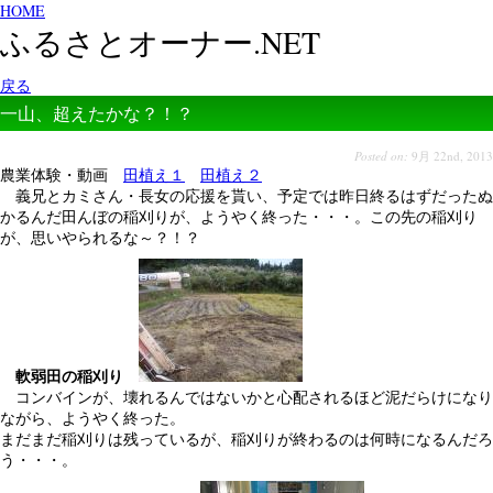
HOME
ふるさとオーナー.NET
戻る
一山、超えたかな？！？
Posted on:
9月 22nd, 2013
農業体験・動画
田植え１
田植え２
義兄とカミさん・長女の応援を貰い、予定では昨日終るはずだったぬ
かるんだ田んぼの稲刈りが、ようやく終った・・・。この先の稲刈り
が、思いやられるな～？！？
軟弱田の稲刈り
コンバインが、壊れるんではないかと心配されるほど泥だらけになり
ながら、ようやく終った。
まだまだ稲刈りは残っているが、稲刈りが終わるのは何時になるんだろ
う・・・。