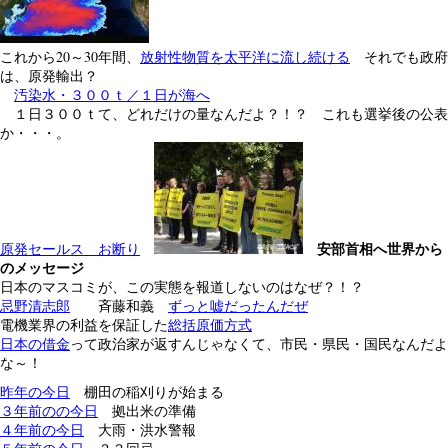
これから20～30年間、
放射性物質を太平洋に流し続ける
それでも政府
は、原発輸出？
汚染水・３００ｔ／１日が海へ
１日３００ｔて、どれだけの量なんだよ？！？ これも選挙後の公表
か・・・。
安部首相へ世界から
原発セールス お断り
のメッセージ
日本のマスコミが、この実態を報道しないのはなぜ？！？
忌野清志郎
斉藤和義
ずっと嘘だったんだぜ
電機業界の利益を保証した
総括原価方式
日本の借金
って政治家が返すんじゃなくて、市民・県民・国民なんだよ
な～！
昨年の今日
棚田の稲刈りが始まる
３年前のの今日
拠出米の準備
４年前の今日
大雨・洪水警報