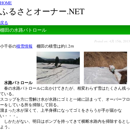
HOME
ふるさとオーナー.NET
戻る
棚田の水路パトロール
Posted on:
4月 15th, 2013
小千谷の
積雪情報
棚田の積雪は約1.2ｍ
水路パトロール
春の水路パトロールに出かけてきたが、相変わらず雪はたくさん残っ
ている。
スコップを方に雪解け水が水路にゴミと一緒に詰まって、オーバーフロ
ーをしている所を掃除して回る。
溜まった水が深くて、上半身裸になってゴミをさらうが手が届かな
い・・・。
しかたがない、明日はポンプを持ってきて横断水路内を掃除するとし
よう。