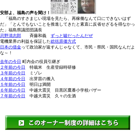
安部よ、福島の声を聞け！
「福島のすさまじい現場を見たら、再稼働なんて口にできないはず
だ」「とんでもないことを推進してきたと素直に反省せざるを得なかっ
た」福島県議団団議長
忌野清志郎
斉藤和義
ずっと嘘だったんだぜ
電機業界の利益を保証した
総括原価方式
日本の借金
って政治家が返すんじゃなくて、市民・県民・国民なんだよ
な～！
去年の今日
町内会の役員引継ぎ
２年前の今日
特栽米 生産登録時研修
３年前の今日
ミゾレ
４年前の今日
出芽苗の搬入
５年前の今日
明日は満開
６年前の今日
中越大震災 目黒区鷹番小学校バザー
７年前の今日
中越大震災 久々の生酒