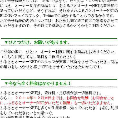
お問合せ報酬としては、”お金”ではなく、たとえば「１０件のお問合せ
につき、オーナー制度の商品１つ」をふるさとオーナーNETの事務局に
送っていただくなど。そうすれば、それをまたふるさとオーナーNETの
BLOGやフェイスブック、Twitterでご紹介することもできるからです。
お問合せ報酬の内容については、おためし期間終了前にご連絡をさせて
いただきますので、その時点で継続なさるかどうかをご判断ください。
▼ひとつだけ、お願いがあります。
ご登録の際に、ひとつ、オーナー制度に関する商品をお送りください。
（こちらに関しては、送料をご負担ください）
ふるさとオーナーNETのスタッフが実際に試食をさせていただき、商品
の魅力をしっかりと感じてPRをさせていただきたいからです。
▼今なら全く料金はかかりません！
ふるさとオーナーNETは、登録料・月額料金は一切無料です。
さらに、
２０１４年１２月末日までは、お問合せ報酬（お問合せごと
に、ふるさとオーナーNETがいただく報酬）も一切いただきません
。
ふるさとオーナーNETを多くの生産者様に知っていただき、お試し利用
をしていただきたいとの思いで、
長い無料期間を定めさせていただきました。