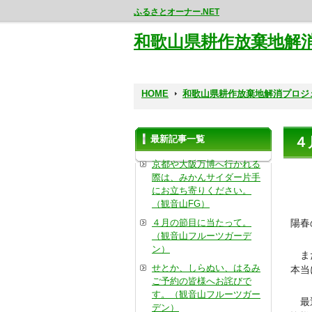
ふるさとオーナー.NET
和歌山県耕作放棄地解
HOME
和歌山県耕作放棄地解消プロジ
最新記事一覧
４
京都や大阪万博へ行かれる
際は、みかんサイダー片手
にお立ち寄りください。
（観音山FG）
４月の節目に当たって。
陽春
（観音山フルーツガーデ
ン）
また
せとか、しらぬい、はるみ
本当
ご予約の皆様へお詫びで
す。（観音山フルーツガー
最近
デン）