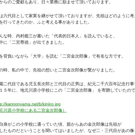
からのご愛顧もあり、日々業務に励ませて頂いております。
六代目として家業を継がせて頂いておりますが、先祖はどのように考
を行ってきたのか、ふと考える事がありました。
な時、内村鑑三が書いた「代表的日本人」を読んでいると、
中に「二宮尊徳」が出てきました。
背負いながら「大学」を読む「二宮金次郎像」で有名な方です。
時、私の中で、先祖の想いと二宮金次郎像が繋がりました。
二代目である児玉長次郎と三代目の正男は、紀元二千六百年記念行事
１５年に、地元川原小学校にこの「二宮金次郎像」 を寄贈していたの
tp://kannonyama.net/b/kinjiro.jpg
元川原小学校にある二宮金次郎像）
身がこの小学校に通っていた頃、親からあの金次郎像は先祖が
したものだということを聞いてはいましたが、なぜ二・三代目があの像