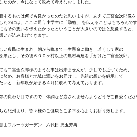
したのか、今になって改めて考えなおしました。
するものは何でも良かったのだと思いますが、あえて二宮金次郎像を
したのには、ここに通う小学生に「勤勉」 を伝えることはもちろんで
にもその想いを伝えたかったということが大きいのではと想像すると、
想いが込み上げてきます。
い農民に生まれ、朝から晩まで一生懸命に働き、若くして家の
を果たし、その後６００ヶ村以上の農村再建を手がけた二宮金次郎。
も二宮金次郎様のような事は出来ませんが、少しでも近づくため、
に努め、お客様と地域に潤いをお届けし、先祖の想いを継承して
たいと、新年度が始まる４月に改めて考えております。
の変わり目ですので、体調など崩されませんようどうぞご自愛くださ
ら紀州より、皆々様のご健康とご多幸を心よりお祈り致します。
山フルーツガーデン 六代目 児玉芳典