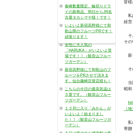
皆様
春峰数量限定、輪切りドラ
イの新商品、明日からJR名
私は
古屋タカシマヤ様！です！
経営
いよいよ新宿高野様にて和
歌山県のフルーツPRです！
そん
頑張ります！
その
女性に大人気の
「HARUKA」がいよいよ登
薪を
場です！！（観音山フルー
ツガーデン）
その
新宿高野様にて和歌山のフ
ルーツをPRさせて頂きま
す。仙台藤崎百貨店様も！
当園
昭和
こちらの今日の最高気温は
５度です。（観音山フルー
ツガーデン）
ht
１２月に入り「みかん」が
（地
いよいよ！始まりまし
た！！（観音山フルーツガ
私自
ーデン）
寄贈