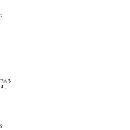
え
である
です。
を